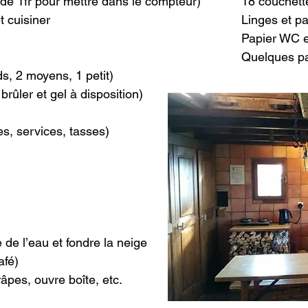
s de 1fr pour mettre dans le compteur)
18 couchette
t cuisiner
Linges et pa
Papier WC 
Quelques p
s, 2 moyens, 1 petit)
rûler et gel à disposition)
s, services, tasses)
de l’eau et fondre la neige
afé)
âpes, ouvre boîte, etc.