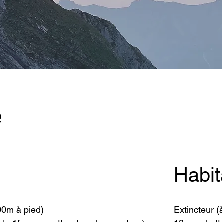
e
Habit
00m à pied)
Extincteur (