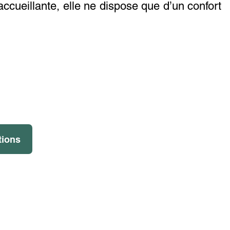
accueillante, elle ne dispose que d’un confort
Tarifs par 
Adulte
tions
Enfant (moins de 16 ans)
Membre du club
Forfait tranquillité *
* Le forfait tranquillité vous permet d