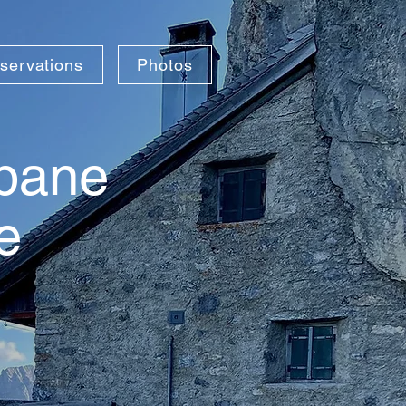
servations
Photos
abane
e